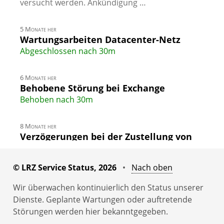
versucht werden. Ankündigung …
5 Monate her
Wartungsarbeiten Datacenter-Netz
Abgeschlossen nach 30m
6 Monate her
Behobene Störung bei Exchange
Behoben nach 30m
8 Monate her
Verzögerungen bei der Zustellung von
externen Mails an Exchange
Behoben nach 3h 45m
© LRZ Service Status, 2026
•
Nach oben
10 Monate her
Wir überwachen kontinuierlich den Status unserer
Exchange derzeit für einen kleinen Teil
Dienste. Geplante Wartungen oder auftretende
der Benutzer langsam/gestört
Störungen werden hier bekanntgegeben.
Behoben nach 1h 15m