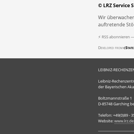
© LRZ Service S
Wir überwachen
auftretende St
⚡ RSS abonnieren 
Developed from
cState
LEIBNIZ-RECHENZE
Leibniz-Rechenzen
der Bayerischen Ak
Boltzmannstraße 1
D-85748 Garching b
Telefon: +49(0)89 - 
Website:
www.lrz.de