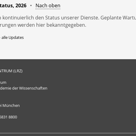
tatus, 2026
•
Nach oben
 kontinuierlich den Status unserer Dienste. Geplante War
örungen werden hier bekanntgegeben.
—
alle Updates
NTRUM (LRZ)
trum
ademie der Wissenschaften
ei München
35831 8800