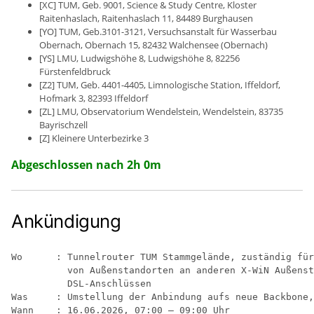
[XC] TUM, Geb. 9001, Science & Study Centre, Kloster
Raitenhaslach, Raitenhaslach 11, 84489 Burghausen
[YO] TUM, Geb.3101-3121, Versuchsanstalt für Wasserbau
Obernach, Obernach 15, 82432 Walchensee (Obernach)
[YS] LMU, Ludwigshöhe 8, Ludwigshöhe 8, 82256
Fürstenfeldbruck
[Z2] TUM, Geb. 4401-4405, Limnologische Station, Iffeldorf,
Hofmark 3, 82393 Iffeldorf
[ZL] LMU, Observatorium Wendelstein, Wendelstein, 83735
Bayrischzell
[Z] Kleinere Unterbezirke 3
Abgeschlossen nach 2h 0m
Ankündigung
Wo      : Tunnelrouter TUM Stammgelände, zuständig für
          von Außenstandorten an anderen X-WiN Außenst
          DSL-Anschlüssen

Was     : Umstellung der Anbindung aufs neue Backbone,