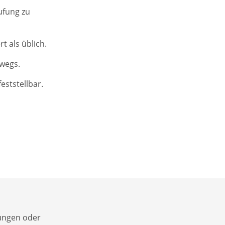
ufung zu
t als üblich.
rwegs.
eststellbar.
tungen oder