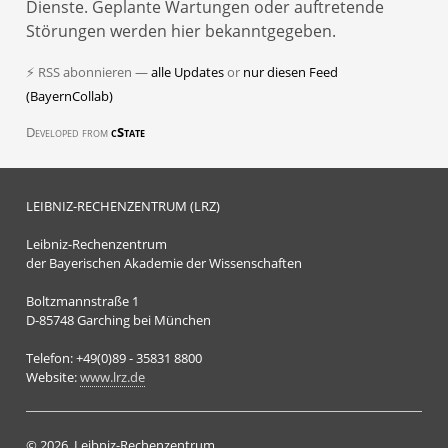
Behoben nach 53m
Dienste. Geplante Wartungen oder auftretende
Störungen werden hier bekanntgegeben.
8 Monate her
⚡ RSS abonnieren —
BayernCollab Störung
alle Updates
or
nur diesen Feed
(BayernCollab)
Behoben nach 27m
Developed from
cState
9 Monate her
BayernCollab Wartung
Abgeschlossen nach 14m
LEIBNIZ-RECHENZENTRUM (LRZ)
Leibniz-Rechenzentrum
← Nächste
1 / 2
Vorherige →
der Bayerischen Akademie der Wissenschaften
Boltzmannstraße 1
D-85748 Garching bei München
Telefon: +49(0)89 - 35831 8800
Website:
www.lrz.de
© 2026, Leibniz-Rechenzentrum