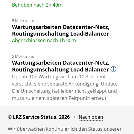
Behoben nach 2h 40m
5 Monate her
Wartungsarbeiten Datacenter-Netz,
Routingumschaltung Load-Balancer
Abgeschlossen nach 1h 30m
5 Monate her
Wartungsarbeiten Datacenter-Netz,
ⓘ
Routingumschaltung Load-Balancer
Update Die Wartung wird am 10.3. erneut
versucht, siehe separate Ankündigung. Update
Die Umschaltung hat leider nicht geklappt und
muss zu einem späteren Zeitpunkt erneut
versucht werden. Ankündigung …
© LRZ Service Status, 2026
•
Nach oben
8 Monate her
BayernCollab Störung
Wir überwachen kontinuierlich den Status unserer